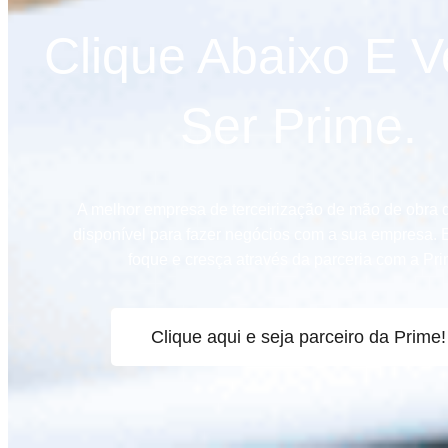
Clique Abaixo E 
Ser Prime.
A melhor empresa de terceirização de mão de obra 
disponível para fazer negócios com a sua empresa.
foque e cresça através da parceria com a Pri
Clique aqui e seja parceiro da Prime!