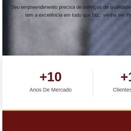
Seu empreendimento precisa de serviços de qualidade
tem a excelência em tudo que faz, venha ser P
+
10
+
Anos De Mercado
Clientes