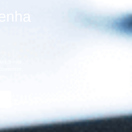
Venha
do ES esta
 Economize,
me.