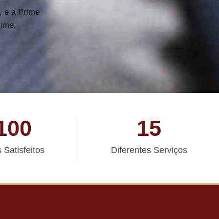
, e a Prime
rime.
100
15
 Satisfeitos
Diferentes Serviços